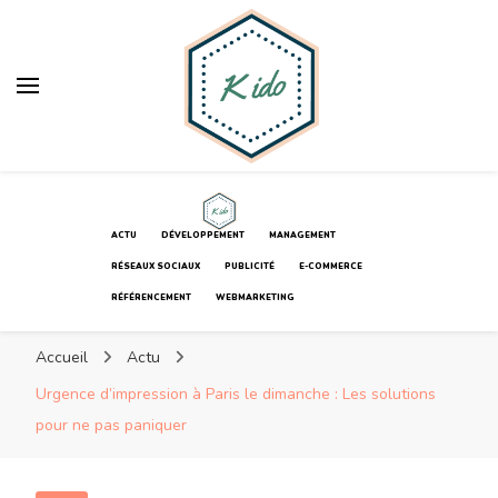
K ido
Votre blog web
K ido
Votre blog web
ACTU
DÉVELOPPEMENT
MANAGEMENT
RÉSEAUX SOCIAUX
PUBLICITÉ
E-COMMERCE
RÉFÉRENCEMENT
WEBMARKETING
Accueil
Actu
Urgence d’impression à Paris le dimanche : Les solutions
pour ne pas paniquer