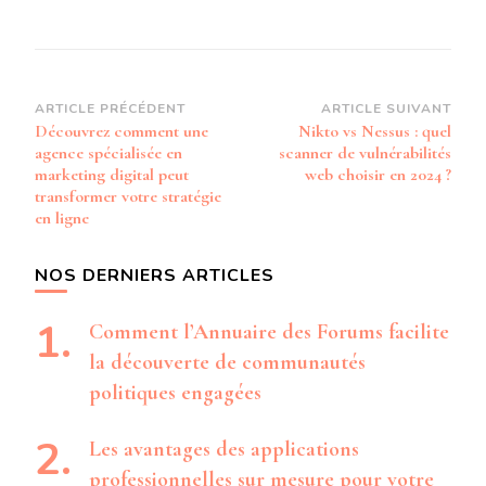
Navigation
ARTICLE PRÉCÉDENT
ARTICLE SUIVANT
Découvrez comment une
Nikto vs Nessus : quel
d’article
agence spécialisée en
scanner de vulnérabilités
marketing digital peut
web choisir en 2024 ?
transformer votre stratégie
en ligne
NOS DERNIERS ARTICLES
Comment l’Annuaire des Forums facilite
la découverte de communautés
politiques engagées
Les avantages des applications
professionnelles sur mesure pour votre