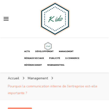
K ido
Votre blog web
K ido
Votre blog web
ACTU
DÉVELOPPEMENT
MANAGEMENT
RÉSEAUX SOCIAUX
PUBLICITÉ
E-COMMERCE
RÉFÉRENCEMENT
WEBMARKETING
Accueil
Management
Pourquoi la communication interne de l’entreprise est-elle
importante ?